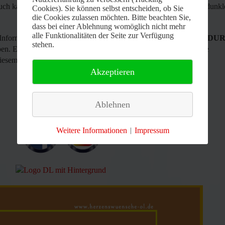
uch kann dazu beitragen, Betroffenen zu helfen und sie aus ihren dunk
Cookies). Sie können selbst entscheiden, ob Sie
die Cookies zulassen möchten. Bitte beachten Sie,
dass bei einer Ablehnung womöglich nicht mehr
alle Funktionalitäten der Seite zur Verfügung
n Informationstag, unter dem Motto
“SOS – WENN DIE SEELE DU
stehen.
en. Es wäre wünschenswert, wenn wir nun das Interesse für diese
diesem wichtigen Thema ihre Aufmerksamkeit schenken würden.
Akzeptieren
Ablehnen
Weitere Informationen
Impressum
|