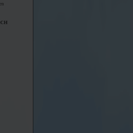
len
RCH